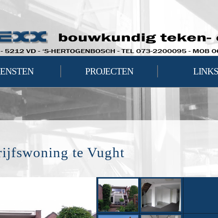
|
|
IENSTEN
PROJECTEN
LINK
ijfswoning te Vught